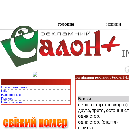
головна
новини
Розміщення реклами у буклеті «В
Статистика сайту
Ціни
Наші проекти
Блоки
Про нас
Наші контакти
перша стор. (розворот)
друга, третя, остання ст
одна стор.
одна стор. (стаття)
візитка