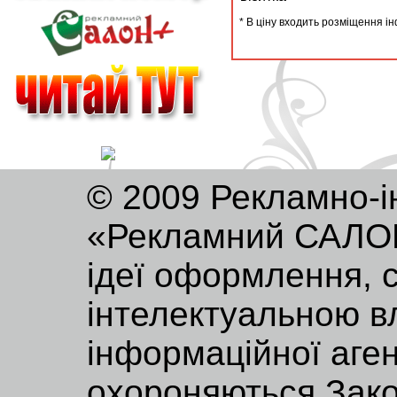
* В ціну входить розміщення ін
© 2009 Рекламно-і
«Рекламний САЛОН»
ідеї оформлення, 
інтелектуальною в
інформаційної аге
охороняються Зако