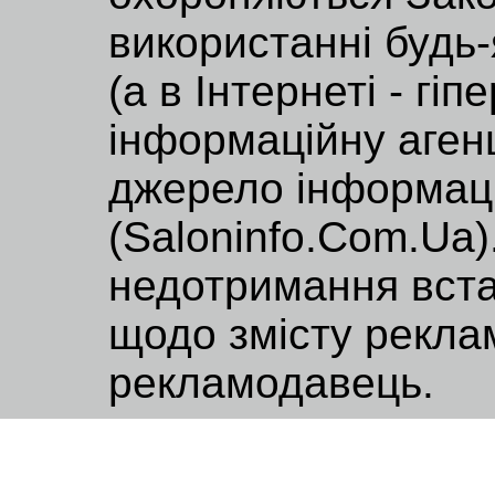
використанні будь-
(а в Інтернеті - г
інформаційну аге
джерело інформаці
(Saloninfo.Com.Ua)
недотримання вст
щодо змісту реклам
рекламодавець.